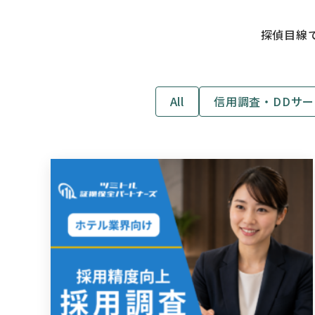
探偵目線
All
信用調査・DDサ