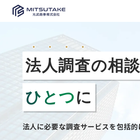
法
人
調
査
の相
ひとつ
に
法人に必要な調査サービスを包括的