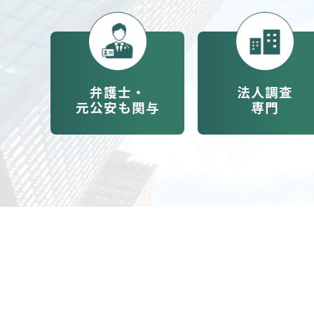
弁護士・
法人調査
元公安も関与
専門