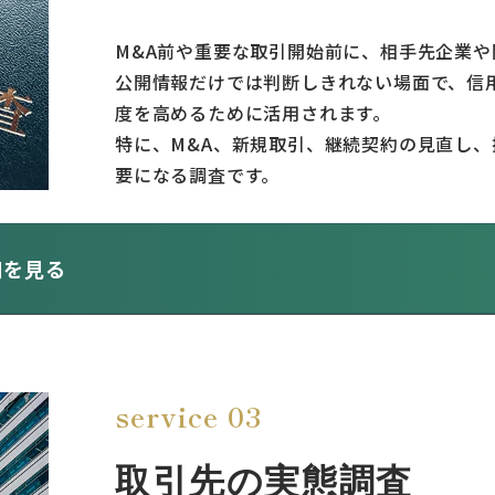
M&A前や重要な取引開始前に、相手先企業
公開情報だけでは判断しきれない場面で、信
度を高めるために活用されます。
特に、M&A、新規取引、継続契約の見直し
要になる調査です。
細を見る
いています
把握しやすいこ
service 03
相手先の信用確認に
取引先の実態調査
したい
契約・提携判断前の